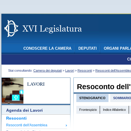
CONOSCERE LA CAMERA
DEPUTATI
ORGANI PARL
C
Stai consultando:
Camera dei deputati
>
Lavori
>
Resoconti
>
Resoconti dell'Assemble
LAVORI
Resoconto dell
STENOGRAFICO
SOMMARI
Frontespizio
Indice Alfabetico
Agenda dei Lavori
Resoconti
Resoconti dell'Assemblea