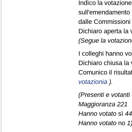
Indìco la votazion
sull'emendamento C
dalle Commissioni
Dichiaro aperta la 
(Segue la votazion
I colleghi hanno vo
Dichiaro chiusa la 
Comunico il risult
votazionia
).
(Presenti e votanti
Maggioranza 221
Hanno votato
sì
44
Hanno votato
no
1)