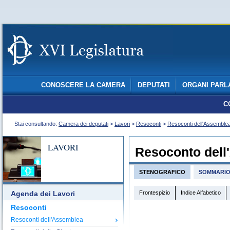
CONOSCERE LA CAMERA
DEPUTATI
ORGANI PARL
C
Stai consultando:
Camera dei deputati
>
Lavori
>
Resoconti
>
Resoconti dell'Assemble
LAVORI
Resoconto dell
STENOGRAFICO
SOMMARI
Frontespizio
Indice Alfabetico
Agenda dei Lavori
Resoconti
Resoconti dell'Assemblea