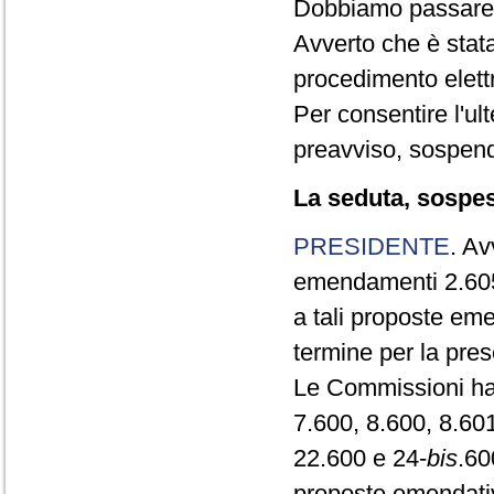
Dobbiamo passare a
Avverto che è stat
procedimento elett
Per consentire l'ul
preavviso, sospend
La seduta, sospesa
PRESIDENTE
. Av
emendamenti 2.605 
a tali proposte eme
termine per la pre
Le Commissioni han
7.600, 8.600, 8.60
22.600 e 24-
bis
.60
proposte emendativ