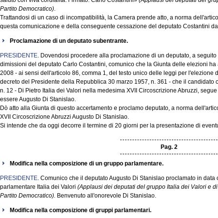
saluto con viva cordialità. Firmato: Carlo Costantini»
(Applausi dei deputati del grup
Partito Democratico)
.
Trattandosi di un caso di incompatibilità, la Camera prende atto, a norma dell'artic
questa comunicazione e della conseguente cessazione del deputato Costantini d
Proclamazione di un deputato subentrante.
PRESIDENTE
. Dovendosi procedere alla proclamazione di un deputato, a seguito d
dimissioni del deputato Carlo Costantini, comunico che la Giunta delle elezioni ha
2008 - ai sensi dell'articolo 86, comma 1, del testo unico delle leggi per l'elezion
decreto del Presidente della Repubblica 30 marzo 1957, n. 361 - che il candidato ch
n. 12 - Di Pietro Italia dei Valori nella medesima XVII Circoscrizione Abruzzi, segue 
essere Augusto Di Stanislao.
Dò atto alla Giunta di questo accertamento e proclamo deputato, a norma dell'artic
XVII Circoscrizione Abruzzi Augusto Di Stanislao.
Si intende che da oggi decorre il termine di 20 giorni per la presentazione di eventua
Pag. 2
Modifica nella composizione di un gruppo parlamentare.
PRESIDENTE
. Comunico che il deputato Augusto Di Stanislao proclamato in data o
parlamentare Italia dei Valori
(Applausi dei deputati del gruppo Italia dei Valori e d
Partito Democratico).
Benvenuto all'onorevole Di Stanislao.
Modifica nella composizione di gruppi parlamentari.