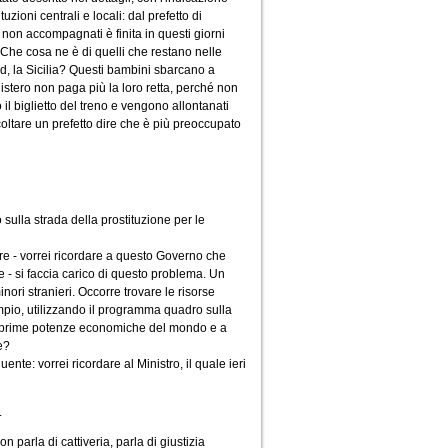
zioni centrali e locali: dal prefetto di
i non accompagnati è finita in questi giorni
? Che cosa ne è di quelli che restano nelle
d, la Sicilia? Questi bambini sbarcano a
stero non paga più la loro retta, perché non
il biglietto del treno e vengono allontanati
ltare un prefetto dire che è più preoccupato
o sulla strada della prostituzione per le
re - vorrei ricordare a questo Governo che
e - si faccia carico di questo problema. Un
nori stranieri. Occorre trovare le risorse
pio, utilizzando il programma quadro sulla
lle prime potenze economiche del mondo e a
e?
te: vorrei ricordare al Ministro, il quale ieri
.
 parla di cattiveria, parla di giustizia