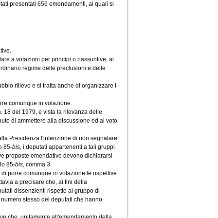
stati presentati 656 emendamenti, ai quali si
ive.
e a votazioni per principi o riassuntive, ai
ordinario regime delle preclusioni e delle
bbio rilievo e si tratta anche di organizzare i
orre comunque in votazione.
n. 18 del 1979, e vista la rilevanza delle
nuto di ammettere alla discussione ed al voto
alla Presidenza l'intenzione di non segnalare
o 85-
bis
, i deputati appartenenti a tali gruppi
ive proposte emendative devono dichiararsi
lo 85-
bis
, comma 3.
a di porre comunque in votazione le rispettive
avia a precisare che, ai fini della
ati dissenzienti rispetto al gruppo di
l numero stesso dei deputati che hanno
tive che, unitamente all'emendamento della