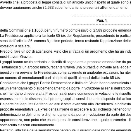
Avverto che la proposta di legge consta di un articolo unico rispetto al quale sono 
devono aggiungere anche i 1.933 subemendamenti presentati all'emendamento
Pag. 4
della Commissione 1.1000, per un numero complessivo di 2.589 proposte emendat
La Presidenza applicherà l'articolo 85-
bis
del Regolamento, procedendo in particolar
sensi dell'articolo 85, comma 8, ultimo periodo, ferma restando l'applicazione dell'
votazioni a scalare.
Prego di fare un po' di attenzione, visto che si tratta di un argomento che ha un indu
nostri lavori. Grazie.
I gruppi hanno avuto pertanto la facoltà di segnalare le proposte emendative da p
Trattandosi di un articolo unico, recante tuttavia una pluralità di novelle alla legge 
questioni ivi previste, la Presidenza, come avvenuto in analoghe occasioni, ha rite
un numero di emendamenti pari al triplo di quelli ai sensi dell'articolo 85-
bis
.
Considerato che i gruppi Partito Democratico e Italia dei Valori hanno comunicato 
alcun emendamento o subemendamento da porre in votazione ai sensi dell'articol
che intendano chiedere alla Presidenza di porre comunque in votazione le rispett
espressamente in dissenso dai propri gruppi, ai sensi di quanto disposto dall'artico
Da parte dei deputati Beltrandi ed altri è stata avanzata alla Presidenza la richiest
proposte emendative. La Presidenza ritiene di accedere a tali richieste, tenendo tutt
determinazione del numero di emendamenti da porre in votazione da parte dei deput
appartenenza, non potrà che essere preso in considerazione - quale parametro - i
sottoscritto ciascun emendamento.
Pertanto, alla luce delle segnalazioni pervenute, il quadro delle proposte emenda