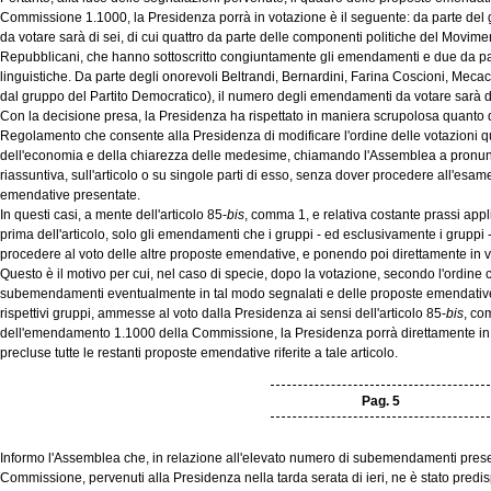
Commissione 1.1000, la Presidenza porrà in votazione è il seguente: da parte de
da votare sarà di sei, di cui quattro da parte delle componenti politiche del Movim
Repubblicani, che hanno sottoscritto congiuntamente gli emendamenti e due da 
linguistiche. Da parte degli onorevoli Beltrandi, Bernardini, Farina Coscioni, Meca
dal gruppo del Partito Democratico), il numero degli emendamenti da votare sarà di
Con la decisione presa, la Presidenza ha rispettato in maniera scrupolosa quanto d
Regolamento che consente alla Presidenza di modificare l'ordine delle votazioni qu
dell'economia e della chiarezza delle medesime, chiamando l'Assemblea a pronunc
riassuntiva, sull'articolo o su singole parti di esso, senza dover procedere all'esame 
emendative presentate.
In questi casi, a mente dell'articolo 85-
bis
, comma 1, e relativa costante prassi appl
prima dell'articolo, solo gli emendamenti che i gruppi - ed esclusivamente i gruppi
procedere al voto delle altre proposte emendative, e ponendo poi direttamente in vota
Questo è il motivo per cui, nel caso di specie, dopo la votazione, secondo l'ordin
subemendamenti eventualmente in tal modo segnalati e delle proposte emendative 
rispettivi gruppi, ammesse al voto dalla Presidenza ai sensi dell'articolo 85-
bis
, co
dell'emendamento 1.1000 della Commissione, la Presidenza porrà direttamente in vo
precluse tutte le restanti proposte emendative riferite a tale articolo.
Pag. 5
Informo l'Assemblea che, in relazione all'elevato numero di subemendamenti pres
Commissione, pervenuti alla Presidenza nella tarda serata di ieri, ne è stato predis