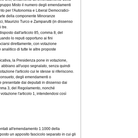
l gruppo Misto il numero degli emendamenti
ento per l'Autonomia e Liberal Democratici-
parte della componente Minoranze
cci, Maurizio Turco e Zamparutti (in dissenso
 tre.
isposto dall'articolo 85, comma 8, del
ando lo reputi opportuno ai fini
iarsi direttamente, con votazione
analitico di tutte le altre proposte
icativa, la Presidenza pone in votazione,
 - abbiano all'uopo segnalato, senza quindi
zione l'articolo cui le stesse si riferiscono.
e consueto, degli emendamenti o
presentate dai deputati in dissenso dai
mma 3, del Regolamento, nonché
tazione l'articolo 1, intendendosi così
entati all'emendamento 1.1000 della
posto un apposito fascicolo separato in cui gli