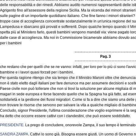
delle responsabilità e dei rimedi. Abbiamo audito numerosi rappresentanti delle istitu
Agrigento fino all'assessore della regione Sicilia. Ma la vicenda dei minori stranier
sulle pagine di un importante quotidiano italiano. Che fine fanno i minori stranieri
troppe case di accoglienza concentrate sostanzialmente in un'unica regione del su
Lampedusa e sbarcano già provati e sofferenti. Dopo qualche tempo quando il Mini
spetta più al Ministero farlo, questi bambini vengono mandati via: viene pagato loro 
dalle case di accoglienza. Ma noi in Commissione bicamerale abbiamo dovuto asco
per i bambini
Pag. 3
che restano che per quelli che se ne vanno: infatti, per loro per lo più ci sono l'avvi
bambine e i lavori quasi forzati per i bambini.
Per questa ragione ritengo che sia tempo che il Ministro Maroni oltre che denuncia
non è stato eletto dagli italiani per fare denunce ma per assumere decisioni e scelt
Paese civile non può tollerare che non si trovi la soluzione per alcune migliaia di mi
magari in sede europea e forse facendo quello che la Spagna ha già fatto, ad esem
solidarietà e la gestione dei flussi migratori. Come si fa a dire che siamo una de
non trovare le risorse che servono per salvare la vita a qualche migliaio di bambin
Concludo, signor Presidente, l'ultima considerazione che voglio esprimere è la seguen
ha detto che occorre essere cattivi con i clandestini, che può essere soddisfatto.
PRESIDENTE
. La prego di concludere, onorevole Zampa, il suo tempo è terminato
SANDRA ZAMPA
. Cattivi lo sono già. Bisogna essere giusti. Un uomo di Governo non