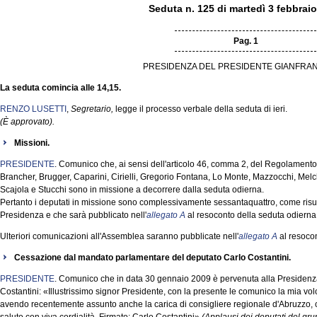
Seduta n. 125 di martedì 3 febbrai
Pag. 1
PRESIDENZA DEL PRESIDENTE GIANFRAN
La seduta comincia alle 14,15.
RENZO LUSETTI
,
Segretario,
legge il processo verbale della seduta di ieri.
(È approvato).
Missioni.
PRESIDENTE
. Comunico che, ai sensi dell'articolo 46, comma 2, del Regolamento,
Brancher, Brugger, Caparini, Cirielli, Gregorio Fontana, Lo Monte, Mazzocchi, Melc
Scajola e Stucchi sono in missione a decorrere dalla seduta odierna.
Pertanto i deputati in missione sono complessivamente sessantaquattro, come risul
Presidenza e che sarà pubblicato nell'
allegato A
al resoconto della seduta odierna
Ulteriori comunicazioni all'Assemblea saranno pubblicate nell'
allegato A
al resocon
Cessazione dal mandato parlamentare del deputato Carlo Costantini.
PRESIDENTE
. Comunico che in data 30 gennaio 2009 è pervenuta alla Presidenza
Costantini: «Illustrissimo signor Presidente, con la presente le comunico la mia vol
avendo recentemente assunto anche la carica di consigliere regionale d'Abruzzo, c