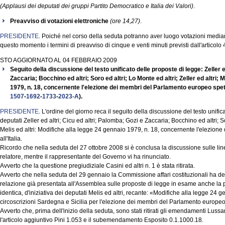
(Applausi dei deputati dei gruppi Partito Democratico e Italia dei Valori)
.
Preavviso di votazioni elettroniche
(ore 14,27)
.
PRESIDENTE
. Poiché nel corso della seduta potranno aver luogo votazioni media
questo momento i termini di preavviso di cinque e venti minuti previsti dall'artico
STO AGGIORNATO AL 04 FEBBRAIO 2009
Seguito della discussione del testo unificato delle proposte di legge: Zeller e
Zaccaria; Bocchino ed altri; Soro ed altri; Lo Monte ed altri; Zeller ed altri; 
1979, n. 18, concernente l'elezione dei membri del Parlamento europeo spetta
1507
-
1692
-
1733
-
2023-A
).
PRESIDENTE
. L'ordine del giorno reca il seguito della discussione del testo unific
deputati Zeller ed altri; Cicu ed altri; Palomba; Gozi e Zaccaria; Bocchino ed altri; Sor
Melis ed altri: Modifiche alla legge 24 gennaio 1979, n. 18, concernente l'elezion
all'Italia.
Ricordo che nella seduta del 27 ottobre 2008 si è conclusa la discussione sulle lin
relatore, mentre il rappresentante del Governo vi ha rinunciato.
Avverto che la questione pregiudiziale Casini ed altri n. 1 è stata ritirata.
Avverto che nella seduta del 29 gennaio la Commissione affari costituzionali ha de
relazione già presentata all'Assemblea sulle proposte di legge in esame anche la p
identica, d'iniziativa dei deputati Melis ed altri, recante: «Modifiche alla legge 24 g
circoscrizioni Sardegna e Sicilia per l'elezione dei membri del Parlamento europeo sp
Avverto che, prima dell'inizio della seduta, sono stati ritirati gli emendamenti Lu
l'articolo aggiuntivo Pini 1.053 e il subemendamento Esposito 0.1.1000.18.