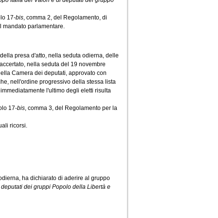
po Italia dei Valori e di deputati del gruppo
olo 17-
bis
, comma 2, del Regolamento, di
al mandato parlamentare.
ella presa d'atto, nella seduta odierna, delle
 accertato, nella seduta del 19 novembre
e della Camera dei deputati, approvato con
e, nell'ordine progressivo della stessa lista
immediatamente l'ultimo degli eletti risulta
olo 17-
bis
, comma 3, del Regolamento per la
li ricorsi.
dierna, ha dichiarato di aderire al gruppo
i deputati dei gruppi Popolo della Libertà e