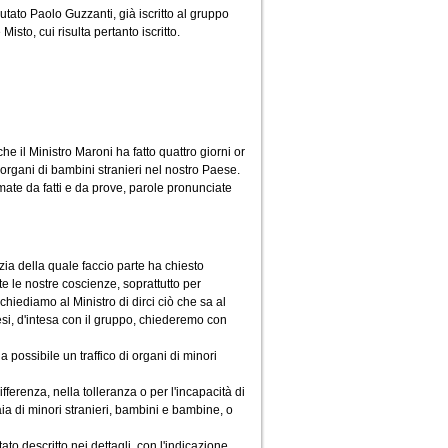
utato Paolo Guzzanti, già iscritto al gruppo
sto, cui risulta pertanto iscritto.
he il Ministro Maroni ha fatto quattro giorni or
organi di bambini stranieri nel nostro Paese.
rmate da fatti e da prove, parole pronunciate
ia della quale faccio parte ha chiesto
e le nostre coscienze, soprattutto per
iediamo al Ministro di dirci ciò che sa al
esi, d'intesa con il gruppo, chiederemo con
 possibile un traffico di organi di minori
fferenza, nella tolleranza o per l'incapacità di
ia di minori stranieri, bambini e bambine, o
o descritto nei dettagli, con l'indicazione