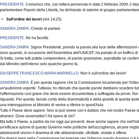
PRESIDENTE
. Comunico che, con lettera pervenuta in data 2 febbraio 2009, il dep
parlamentare Popolo della Libertà, ha dichiarato di aderire al gruppo parlamentare Mi
Sull'ordine dei lavori
(ore 14,25).
SANDRA ZAMPA
. Chiedo di parlare.
PRESIDENTE
. Ne ha facoltà.
SANDRA ZAMPA
. Signor Presidente, prendo la parola alla luce delle affermazioni c
sono quando, in occasione dell'Assemblea dell'UNICEF, ha parlato di un traffico di 
Si tratta, come tutti potete comprendere, di parole gravissime, soprattutto se confe
dal Ministro dell'interno solo qualche giorno fa.
GIUSEPPE FRANCESCO MARIA MARINELLO
. Non è sull'ordine dei lavori!
SANDRA ZAMPA
. È per questa ragione che la Commissione bicamerale per l'infanz
un'audizione urgente. Tuttavia, ho ritenuto che queste parole debbano scuotere tutt
l'affermazione così grave che deve essere documentata e suffragata da prove. Noi ch
riguardo. Per questo, tenuto conto della drammaticità e della gravità di questa ipot
una interrogazione al Ministro di venire a riferire in quest'Aula.
Tutto il Paese deve sapere. Non si può vivere con il dubbio che nel nostro Paese sia
stranieri. Dove avverrebbe? Ad opera di chi?
Ma tutto il Paese, a partire da noi oggi qui presenti, deve anche sapere che nell'indi
un'efficace azione di questo Governo nelle politiche dell'accoglienza, alcune miglia
adolescenti vivono il dramma di vite abbandonate, sfruttate, violate e offese.
Da diversi mesi nella Commissione bicamerale per l'infanzia questo dramma ci è stat