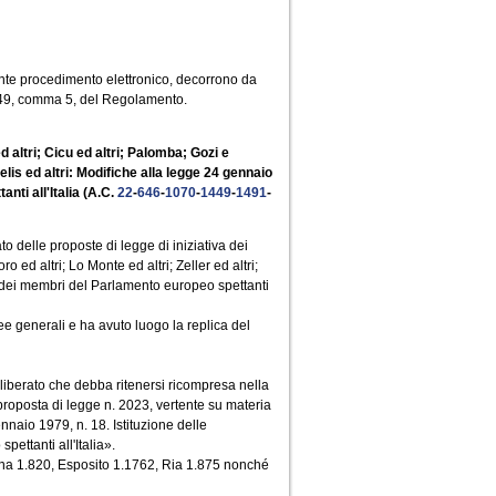
nte procedimento elettronico, decorrono da
lo 49, comma 5, del Regolamento.
d altri; Cicu ed altri; Palomba; Gozi e
Melis ed altri: Modifiche alla legge 24 gennaio
nti all'Italia (A.C.
22
-
646
-
1070
-
1449
-
1491
-
ato delle proposte di legge di iniziativa dei
o ed altri; Lo Monte ed altri; Zeller ed altri;
e dei membri del Parlamento europeo spettanti
ee generali e ha avuto luogo la replica del
liberato che debba ritenersi ricompresa nella
roposta di legge n. 2023, vertente su materia
ennaio 1979, n. 18. Istituzione delle
ettanti all'Italia».
ssana 1.820, Esposito 1.1762, Ria 1.875 nonché