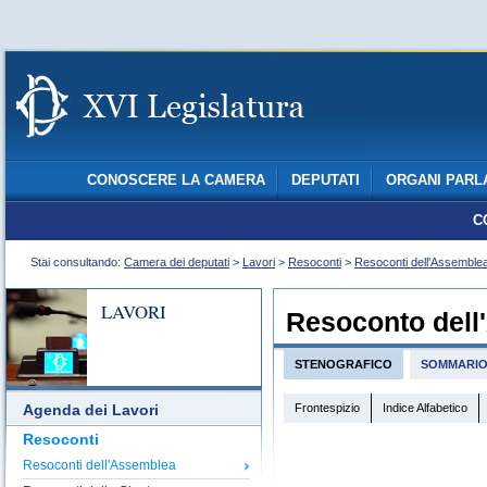
CONOSCERE LA CAMERA
DEPUTATI
ORGANI PARL
C
Stai consultando:
Camera dei deputati
>
Lavori
>
Resoconti
>
Resoconti dell'Assemble
LAVORI
Resoconto dell
STENOGRAFICO
SOMMARI
Frontespizio
Indice Alfabetico
Agenda dei Lavori
Resoconti
Resoconti dell'Assemblea