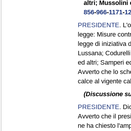
altri; Mussolini 
856
-
966
-
1171
-
1
PRESIDENTE
. L'
legge: Misure contr
legge di iniziativa 
Lussana; Codurelli e
ed altri; Samperi ed 
Avverto che lo sc
calce al vigente ca
(Discussione sul
PRESIDENTE
. Di
Avverto che il pre
ne ha chiesto l'amp