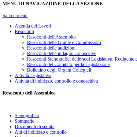
MENU DI NAVIGAZIONE DELLA SEZIONE
Salta il menu
Agenda dei Lavori
Resoconti
Resoconti dell'Assemblea
Resoconti delle Giunte e Commissioni
Resoconti delle audizioni
Resoconti delle indagini conoscitive
Resoconti Stenografici delle sedi Legislativa, Redigente 
Resoconti del Comitato per la Legislazione
Bollettino degli Organi Collegiali
Attività Legislativa
Attività di indirizzo, controllo e conoscitiva
Resoconto dell'Assemblea
Stenografico
Sommario
Documenti di seduta
Atti di indirizzo e controllo