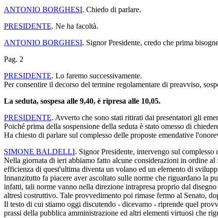
ANTONIO BORGHESI
. Chiedo di parlare.
PRESIDENTE
. Ne ha facoltà.
ANTONIO BORGHESI
. Signor Presidente, credo che prima bisogne
Pag. 2
PRESIDENTE
. Lo faremo successivamente.
Per consentire il decorso del termine regolamentare di preavviso, sosp
La seduta, sospesa alle 9,40, è ripresa alle 10,05.
PRESIDENTE
. Avverto che sono stati ritirati dai presentatori gli e
Poiché prima della sospensione della seduta è stato omesso di chiedere 
Ha chiesto di parlare sul complesso delle proposte emendative l'onorev
SIMONE BALDELLI
. Signor Presidente, intervengo sul complesso 
Nella giornata di ieri abbiamo fatto alcune considerazioni in ordine al 
efficienza di quest'ultima diventa un volano ed un elemento di sviluppo
Innanzitutto fa piacere aver ascoltato sulle norme che riguardano la pu
infatti, tali norme vanno nella direzione intrapresa proprio dal disegn
altresì costruttivo. Tale provvedimento poi rimase fermo al Senato, d
Il testo di cui stiamo oggi discutendo - dicevamo - riprende quel provve
prassi della pubblica amministrazione ed altri elementi virtuosi che rigu