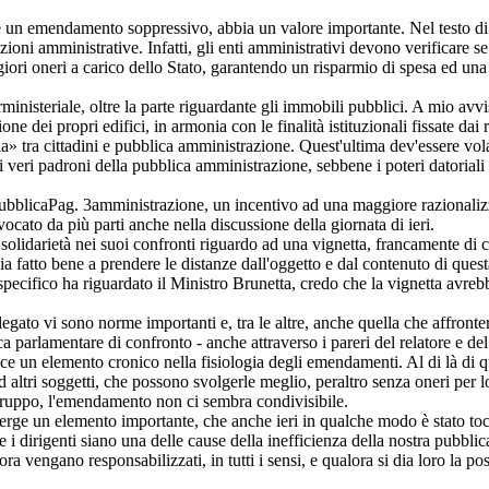
è un emendamento soppressivo, abbia un valore importante. Nel testo di q
unzioni amministrative. Infatti, gli enti amministrativi devono verificare 
iori oneri a carico dello Stato, garantendo un risparmio di spesa ed una
nisteriale, oltre la parte riguardante gli immobili pubblici. A mio avvis
ne dei propri edifici, in armonia con le finalità istituzionali fissate dai 
» tra cittadini e pubblica amministrazione. Quest'ultima dev'essere vola
e i veri padroni della pubblica amministrazione, sebbene i poteri datoriali
pubblica
Pag. 3
amministrazione, un incentivo ad una maggiore razionalizza
 evocato da più parti anche nella discussione della giornata di ieri.
olidarietà nei suoi confronti riguardo ad una vignetta, francamente di ca
 abbia fatto bene a prendere le distanze dall'oggetto e dal contenuto di qu
 specifico ha riguardato il Ministro Brunetta, credo che la vignetta avr
egato vi sono norme importanti e, tra le altre, anche quella che affront
 parlamentare di confronto - anche attraverso i pareri del relatore e del 
 un elemento cronico nella fisiologia degli emendamenti. Al di là di qu
altri soggetti, che possono svolgerle meglio, peraltro senza oneri per l
 gruppo, l'emendamento non ci sembra condivisibile.
ge un elemento importante, che anche ieri in qualche modo è stato toccat
 i dirigenti siano una delle cause della inefficienza della nostra pubbl
engano responsabilizzati, in tutti i sensi, e qualora si dia loro la possib