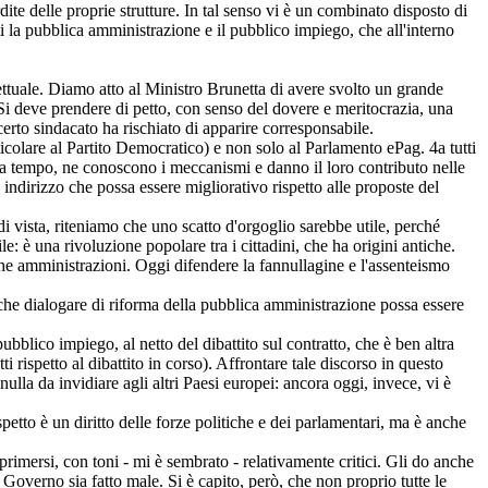
dite delle proprie strutture. In tal senso vi è un combinato disposto di
 la pubblica amministrazione e il pubblico impiego, che all'interno
ettuale. Diamo atto al Ministro Brunetta di avere svolto un grande
Si deve prendere di petto, con senso del dovere e meritocrazia, una
certo sindacato ha rischiato di apparire corresponsabile.
articolare al Partito Democratico) e non solo al Parlamento e
Pag. 4
a tutti
da tempo, ne conoscono i meccanismi e danno il loro contributo nelle
indirizzo che possa essere migliorativo rispetto alle proposte del
i vista, riteniamo che uno scatto d'orgoglio sarebbe utile, perché
: è una rivoluzione popolare tra i cittadini, che ha origini antiche.
che amministrazioni. Oggi difendere la fannullagine e l'assenteismo
o che dialogare di riforma della pubblica amministrazione possa essere
bblico impiego, al netto del dibattito sul contratto, che è ben altra
rispetto al dibattito in corso). Affrontare tale discorso in questo
la da invidiare agli altri Paesi europei: ancora oggi, invece, vi è
tto è un diritto delle forze politiche e dei parlamentari, ma è anche
rimersi, con toni - mi è sembrato - relativamente critici. Gli do anche
 Governo sia fatto male. Si è capito, però, che non proprio tutte le