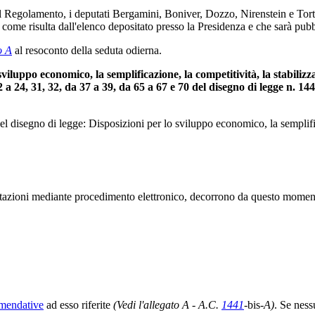
l Regolamento, i deputati Bergamini, Boniver, Dozzo, Nirenstein e Torto
come risulta dall'elenco depositato presso la Presidenza e che sarà pubbl
o A
al resoconto della seduta odierna.
 sviluppo economico, la semplificazione, la competitività, la stabili
 22 a 24, 31, 32, da 37 a 39, da 65 a 67 e 70 del disegno di legge n. 
del disegno di legge: Disposizioni per lo sviluppo economico, la semplific
tazioni mediante procedimento elettronico, decorrono da questo momento i
emendative
ad esso riferite
(Vedi l'allegato A - A.C.
1441
-
bis
-A)
. Se ness