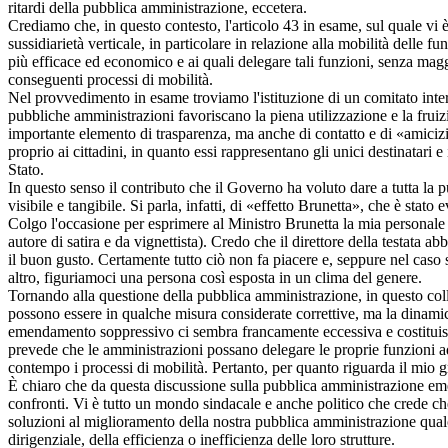
ritardi della pubblica amministrazione, eccetera.
Crediamo che, in questo contesto, l'articolo 43 in esame, sul quale vi 
sussidiarietà verticale, in particolare in relazione alla mobilità delle f
più efficace ed economico e ai quali delegare tali funzioni, senza magg
conseguenti processi di mobilità.
Nel provvedimento in esame troviamo l'istituzione di un comitato intermi
pubbliche amministrazioni favoriscano la piena utilizzazione e la fruizio
importante elemento di trasparenza, ma anche di contatto e di «amicizia
proprio ai cittadini, in quanto essi rappresentano gli unici destinatari 
Stato.
In questo senso il contributo che il Governo ha voluto dare a tutta la 
visibile e tangibile. Si parla, infatti, di «effetto Brunetta», che è stato
Colgo l'occasione per esprimere al Ministro Brunetta la mia personale s
autore di satira e da vignettista). Credo che il direttore della testata
il buon gusto. Certamente tutto ciò non fa piacere e, seppure nel caso
altro, figuriamoci una persona così esposta in un clima del genere.
Tornando alla questione della pubblica amministrazione, in questo coll
possono essere in qualche misura considerate correttive, ma la dinamica
emendamento soppressivo ci sembra francamente eccessiva e costituisce
prevede che le amministrazioni possano delegare le proprie funzioni ad 
contempo i processi di mobilità. Pertanto, per quanto riguarda il mio
È chiaro che da questa discussione sulla pubblica amministrazione emer
confronti. Vi è tutto un mondo sindacale e anche politico che crede che
soluzioni al miglioramento della nostra pubblica amministrazione qualora v
dirigenziale, della efficienza o inefficienza delle loro strutture.