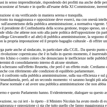
uasi in senso imprenditoriale, rispondendo dei profitti ma anche delle per
scussione al Senato e in quello all'esame della XI Commissione, inerenti
razione si sta verificando in maniera serena e tranquilla.
fronto tra maggioranza e opposizione deve esserci, ma con onestà intell
he sull'assenteismo della pubblica amministrazione, a normativa vigente. 
 il presidente di Confindustria della scorsa gestione, troppo spesso, un 
rande sfida che attiene non solo alla parte politica dell'opposizione (in p
llega Giovannelli e ad altri) di pubblica amministrazione, la seguono 
 la propria impostazione ed il proprio bagaglio culturale - di offrire un 
arga parte anche al sindacato, in particolare alla CGIL. Da questo punto d
rivoluzione copernicana che è in ballo in questo momento, è inarrestabile
etro Ichino o contro coloro che denunciano le inefficienze nelle pubbli
termini di consolidamento interno di alcune strutture.
già scherzano sull'effetto Brunetta, che però è un effetto reale. Crediam
 anche con riferimento alle condizioni di equilibrio parlamentare.
il confronto sulla pubblica amministrazione, sulla sua efficienza e sul pu
(rimandiamola, però, ad un secondo momento: vi saranno luoghi più adatti 
n Paese normale e ad avere una pubblica amministrazione che non abbia nul
erno e questo Parlamento hanno. Evidentemente, dialogare su questo aspe
ione, su cui ieri - lo ripeto - il Ministro Nicolais ha avuto modo di esp
maggioranza e opposizione ci sta che tutto quello che fanno maggioranza e