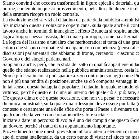
Siamo convinti che occorra trasformarli in figure apicali e datoriali, q
norme, contenute in questo provvedimento, nell'altro attualmente in di
della struttura ricopre un ruolo centrale.
La rivoluzione dei servizi al cittadino da parte della pubblica amminist
Sta iniziando questa rivoluzione copernicana, sulla quale anche il con
lavoro anche in termini di immagine: l'effetto Brunetta si respira anc
logica troppo spesso lassista, della quale purtroppo, come ha affermato
La logica del lassismo è tutt'altro che meritocratica: si tratta di una g
coloro che si sono occupati e si occupano con competenza (penso al co
discussioni parlamentari che abbiamo di fronte, cercando - ciascuno con
Governo e dei singoli parlamentari.
Sappiamo anche, però, che la sfida del salto di qualità appartiene in l
quello che stiamo realizzando nella pubblica amministrazione, ossia la 
Non è più l'era in cui si può sparare a zero contro personaggi come Pi
non è più una rendita di posizione, anche se ciò comporta vantaggi in 
In tal senso, questa battaglia è popolare. I cittadini in qualche modo 
virtuoso, perché questo è il clima all'interno del quale ciò si può fare,
C'è questo clima e c'è questa occasione, che non va persa: è necessario 
dinamica industriale, sulla quale una riflessione deve essere pur fatta 
contesto è certamente una delle sfide che porta il Paese a diventare u
qualcuno che la vede come un ammortizzatore sociale.
Iniziare a dare un percorso di svolta è uno dei compiti che questo Gov
un dovere, perché si tratta di un appuntamento importante.
Provvedimenti come questi prevedono al loro interno elementi di innovaz
atto di onestà intellettuale, da un certo punto di vista: nel gioco tra 