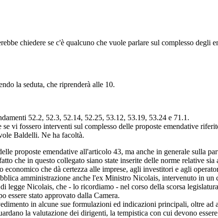
rebbe chiedere se c'è qualcuno che vuole parlare sul complesso degli eme
endo la seduta, che riprenderà alle 10.
mendamenti 52.2, 52.3, 52.14, 52.25, 53.12, 53.19, 53.24 e 71.1.
se vi fossero interventi sul complesso delle proposte emendative riferit
ole Baldelli. Ne ha facoltà.
delle proposte emendative all'articolo 43, ma anche in generale sulla p
fatto che in questo collegato siano state inserite delle norme relative sia
 economico che dà certezza alle imprese, agli investitori e agli operator
bblica amministrazione anche l'ex Ministro Nicolais, intervenuto in un co
o di legge Nicolais, che - lo ricordiamo - nel corso della scorsa legisla
opo essere stato approvato dalla Camera.
dimento in alcune sue formulazioni ed indicazioni principali, oltre ad ag
ardano la valutazione dei dirigenti, la tempistica con cui devono essere r