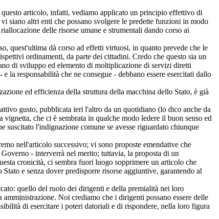
uesto articolo, infatti, vediamo applicato un principio effettivo di
se vi siano altri enti che possano svolgere le predette funzioni in modo
 riallocazione delle risorse umane e strumentali dando corso ai
o, quest'ultima dà corso ad effetti virtuosi, in quanto prevede che le
rispettivi ordinamenti, da parte dei cittadini. Credo che questo sia un
no di sviluppo ed elemento di moltiplicazione di servizi diretti
 - e la responsabilità che ne consegue - debbano essere esercitati dallo
zione ed efficienza della struttura della macchina dello Stato, è già
ttivo gusto, pubblicata ieri l'altro da un quotidiano (lo dico anche da
esta vignetta, che ci è sembrata in qualche modo ledere il buon senso ed
ebbe suscitato l'indignazione comune se avesse riguardato chiunque
eremo nell'articolo successivo; vi sono proposte emendative che
Governo - interverrà nel merito; tuttavia, la proposta di un
esta cronicità, ci sembra fuori luogo sopprimere un articolo che
o Stato e senza dover predisporre risorse aggiuntive, garantendo al
o: quello del ruolo dei dirigenti e della premialità nei loro
ica amministrazione. Noi crediamo che i dirigenti possano essere delle
ilità di esercitare i poteri datoriali e di rispondere, nella loro figura