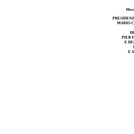
Merc
PRESIDENZ
MARIO 
D
PIER 
E DE
E 