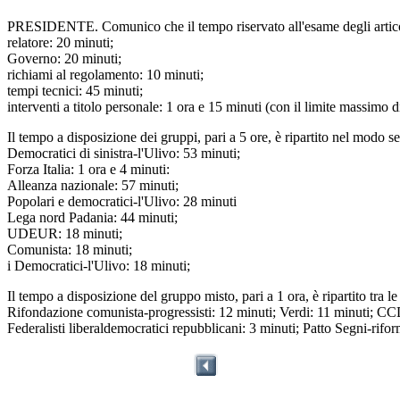
PRESIDENTE. Comunico che il tempo riservato all'esame degli articoli s
relatore: 20 minuti;
Governo: 20 minuti;
richiami al regolamento: 10 minuti;
tempi tecnici: 45 minuti;
interventi a titolo personale: 1 ora e 15 minuti (con il limite massimo d
Il tempo a disposizione dei gruppi, pari a 5 ore, è ripartito nel modo s
Democratici di sinistra-l'Ulivo: 53 minuti;
Forza Italia: 1 ora e 4 minuti:
Alleanza nazionale: 57 minuti;
Popolari e democratici-l'Ulivo: 28 minuti
Lega nord Padania: 44 minuti;
UDEUR: 18 minuti;
Comunista: 18 minuti;
i Democratici-l'Ulivo: 18 minuti;
Il tempo a disposizione del gruppo misto, pari a 1 ora, è ripartito tra 
Rifondazione comunista-progressisti: 12 minuti; Verdi: 11 minuti; CCD:
Federalisti liberaldemocratici repubblicani: 3 minuti; Patto Segni-rifor