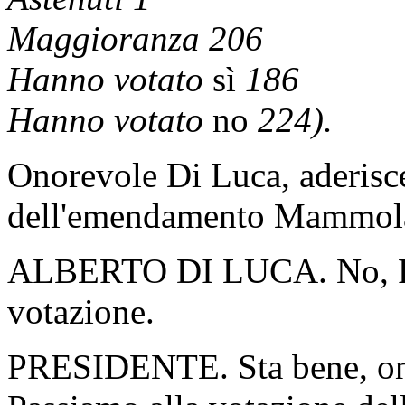
Maggioranza 206
Hanno votato
sì
186
Hanno votato
no
224).
Onorevole Di Luca, aderisce a
dell'emendamento Mammola 2
ALBERTO DI LUCA. No, Pres
votazione.
PRESIDENTE. Sta bene, on