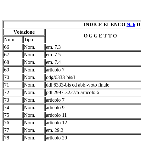
INDICE ELENCO
N. 6
DI
Votazione
O G G E T T O
Num
Tipo
66
Nom.
em. 7.3
67
Nom.
em. 7.5
68
Nom.
em. 7.4
69
Nom.
articolo 7
70
Nom.
odg/6333-bis/1
71
Nom.
ddl 6333-bis ed abb.-voto finale
72
Nom.
pdl 2997-3227/b-articolo 6
73
Nom.
articolo 7
74
Nom.
articolo 9
75
Nom.
articolo 11
76
Nom.
articolo 12
77
Nom.
em. 29.2
78
Nom.
articolo 29