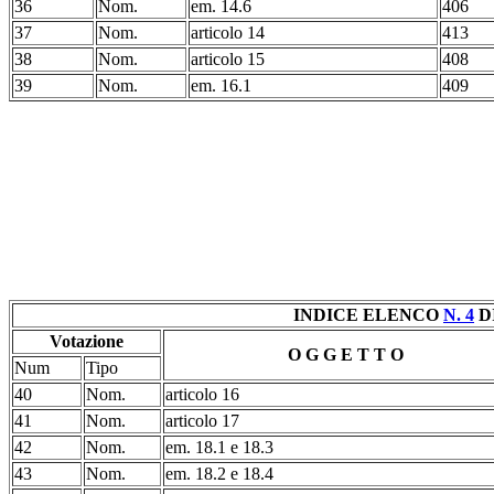
36
Nom.
em. 14.6
406
37
Nom.
articolo 14
413
38
Nom.
articolo 15
408
39
Nom.
em. 16.1
409
INDICE ELENCO
N. 4
DI
Votazione
O G G E T T O
Num
Tipo
40
Nom.
articolo 16
41
Nom.
articolo 17
42
Nom.
em. 18.1 e 18.3
43
Nom.
em. 18.2 e 18.4