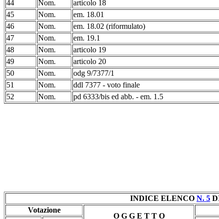
44
Nom.
articolo 18
45
Nom.
em. 18.01
46
Nom.
em. 18.02 (riformulato)
47
Nom.
em. 19.1
48
Nom.
articolo 19
49
Nom.
articolo 20
50
Nom.
odg 9/7377/1
51
Nom.
ddl 7377 - voto finale
52
Nom.
pd 6333/bis ed abb. - em. 1.5
INDICE ELENCO
N. 5
DI
Votazione
O G G E T T O