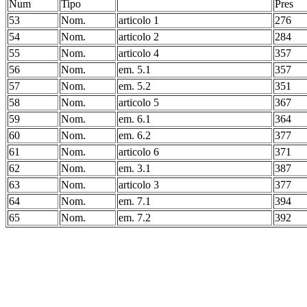
Num
Tipo
Pres
53
Nom.
articolo 1
276
54
Nom.
articolo 2
284
55
Nom.
articolo 4
357
56
Nom.
em. 5.1
357
57
Nom.
em. 5.2
351
58
Nom.
articolo 5
367
59
Nom.
em. 6.1
364
60
Nom.
em. 6.2
377
61
Nom.
articolo 6
371
62
Nom.
em. 3.1
387
63
Nom.
articolo 3
377
64
Nom.
em. 7.1
394
65
Nom.
em. 7.2
392