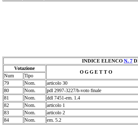
INDICE ELENCO
N. 7
DI
Votazione
O G G E T T O
Num
Tipo
79
Nom.
articolo 30
80
Nom.
pdl 2997-3227/b-voto finale
81
Nom.
ddl 7451-em. 1.4
82
Nom.
articolo 1
83
Nom.
articolo 2
84
Nom.
em. 5.2