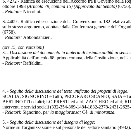
S. 4272 - Ratifica ed esecuzione dell'Accordo fra il Governo della Repub
ottobre 1998
(Articolo 79, comma 15) (Approvato dal Senato)
(6756)
-
Relatore:
Niccolini.
S. 4409 - Ratifica ed esecuzione della Convenzione n. 182 relativa al
sullo stesso argomento, adottate dalla Conferenza generale dell'Organi
(6758).
-
Relatore:
Abbondanzieri.
(ore 15, con votazioni)
3. -
Discussione del documento in materia di insindacabilità ai sensi 
Applicabilità dell'articolo 68, primo comma, della Costituzione, nell'
-
Relatore:
Raffaldini.
4. -
Seguito della discussione del testo unificato dei progetti di legge:
SCALIA; SIGNORINO ed altri; PECORARO SCANIO; SAIA ed altri;
BERTINOTTI ed altri; LO PRESTI ed altri; ZACCHEO ed altri; R
interventi e servizi sociali (332-354-369-1484-1832-2378-2431-26
-
Relatori:
Signorino,
per la maggioranza;
Cè,
di minoranza.
5. -
Seguito della discussione del disegno di legge:
Norme sull'organizzazione e sul personale del settore sanitario (4932).