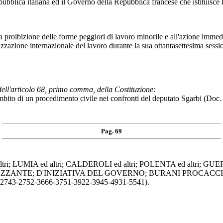
blica italiana ed il Governo della Repubblica francese che istituisce l'Un
.
la proibizione delle forme peggiori di lavoro minorile e all'azione imm
zzazione internazionale del lavoro durante la sua ottantasettesima sess
dell'articolo 68, primo comma, della Costituzione:
ambito di un procedimento civile nei confronti del deputato Sgarbi (Doc.
Pag. 69
 LUMIA ed altri; CALDEROLI ed altri; POLENTA ed altri; GUERZ
UZZANTE; D'INIZIATIVA DEL GOVERNO; BURANI PROCACCINI ed altri
25-2743-2752-3666-3751-3922-3945-4931-5541).