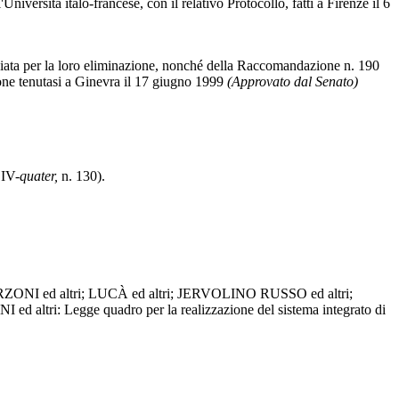
iversità italo-francese, con il relativo Protocollo, fatti a Firenze il 6
ediata per la loro eliminazione, nonché della Raccomandazione n. 190
ione tenutasi a Ginevra il 17 giugno 1999
(Approvato dal Senato)
 IV-
quater,
n. 130).
ONI ed altri; LUCÀ ed altri; JERVOLINO RUSSO ed altri;
: Legge quadro per la realizzazione del sistema integrato di