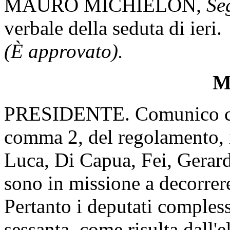
MAURO MICHIELON
, Se
verbale della seduta di ieri.
(È approvato).
Mi
PRESIDENTE. Comunico che, 
comma 2, del regolamento, 
Luca, Di Capua, Fei, Gerard
sono in missione a decorrere
Pertanto i deputati comples
sessanta, come risulta dall'