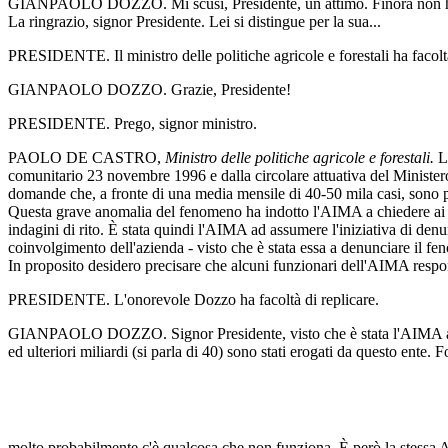
GIANPAOLO DOZZO. Mi scusi, Presidente, un attimo. Finora non ha i
La ringrazio, signor Presidente. Lei si distingue per la sua...
PRESIDENTE. Il ministro delle politiche agricole e forestali ha facolt
GIANPAOLO DOZZO. Grazie, Presidente!
PRESIDENTE. Prego, signor ministro.
PAOLO DE CASTRO,
Ministro delle politiche agricole e forestali.
La
comunitario 23 novembre 1996 e dalla circolare attuativa del Minister
domande che, a fronte di una media mensile di 40-50 mila casi, sono p
Questa grave anomalia del fenomeno ha indotto l'AIMA a chiedere ai com
indagini di rito. È stata quindi l'AIMA ad assumere l'iniziativa di denunci
coinvolgimento dell'azienda - visto che è stata essa a denunciare il fe
In proposito desidero precisare che alcuni funzionari dell'AIMA respon
PRESIDENTE. L'onorevole Dozzo ha facoltà di replicare.
GIANPAOLO DOZZO. Signor Presidente, visto che è stata l'AIMA a denun
ed ulteriori miliardi (si parla di 40) sono stati erogati da questo ente
molto probabilmente c'è qualcosa che non funziona. È però la stessa AI