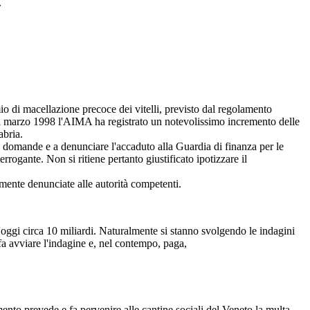
.
mio di macellazione precoce dei vitelli, previsto dal regolamento
nel marzo 1998 l'AIMA ha registrato un notevolissimo incremento delle
abria.
e domande e a denunciare l'accaduto alla Guardia di finanza per le
terrogante. Non si ritiene pertanto giustificato ipotizzare il
lmente denunciate alle autorità competenti.
ggi circa 10 miliardi. Naturalmente si stanno svolgendo le indagini
 fa avviare l'indagine e, nel contempo, paga,
ento prevede e fa pervenire alle cantine sociali del Veneto la multa