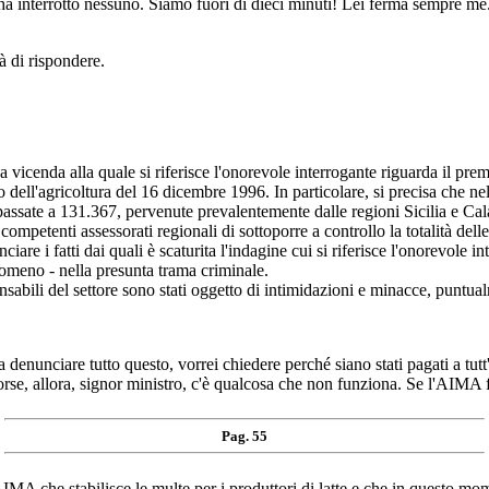
nterrotto nessuno. Siamo fuori di dieci minuti! Lei ferma sempre me
à di rispondere.
 vicenda alla quale si riferisce l'onorevole interrogante riguarda il pre
o dell'agricoltura del 16 dicembre 1996. In particolare, si precisa che 
assate a 131.367, pervenute prevalentemente dalle regioni Sicilia e Cal
petenti assessorati regionali di sottoporre a controllo la totalità dell
are i fatti dai quali è scaturita l'indagine cui si riferisce l'onorevole in
nomeno - nella presunta trama criminale.
sabili del settore sono stati oggetto di intimidazioni e minacce, puntua
ciare tutto questo, vorrei chiedere perché siano stati pagati a tutt'o
. Forse, allora, signor ministro, c'è qualcosa che non funziona. Se l'AIMA
Pag. 55
MA che stabilisce le multe per i produttori di latte e che in questo mom