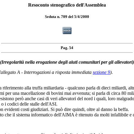
Resoconto stenografico dell'Assemblea
Seduta n. 709 del 5/4/2000
Pag. 54
(Irregolarità nella erogazione degli aiuti comunitari per gli allevatori)
l'allegato A - Interrogazioni a risposta immediata
sezione 9
)
.
mento alla truffa miliardaria - qualcuno parla di dieci miliardi, altr
emi per una macellazione di bovini mai avvenuta; si parla di circa 80 mi
; esistono però anche casi di veri allevatori del nord i quali, loro malgr
o i codici delle stalle dell'ASI.
 evidenti costi giudiziari. Si può dire quindi, oltre al danno la beffa.
sto che il sistema informatico dell'AIMA è ritenuto da molti infallibile e q