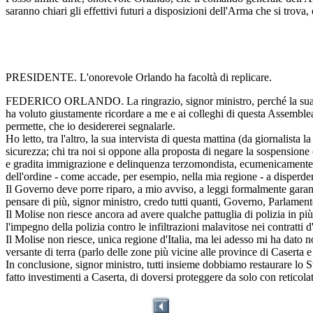
saranno chiari gli effettivi futuri a disposizioni dell'Arma che si trova,
PRESIDENTE. L'onorevole Orlando ha facoltà di replicare.
FEDERICO ORLANDO. La ringrazio, signor ministro, perché la sua rispost
ha voluto giustamente ricordare a me e ai colleghi di questa Assemblea,
permette, che io desidererei segnalarle.
Ho letto, tra l'altro, la sua intervista di questa mattina (da giornalista 
sicurezza; chi tra noi si oppone alla proposta di negare la sospensione c
e gradita immigrazione e delinquenza terzomondista, ecumenicamente e 
dell'ordine - come accade, per esempio, nella mia regione - a disperders
Il Governo deve porre riparo, a mio avviso, a leggi formalmente garanti
pensare di più, signor ministro, credo tutti quanti, Governo, Parlamento
Il Molise non riesce ancora ad avere qualche pattuglia di polizia in p
l'impegno della polizia contro le infiltrazioni malavitose nei contratti d
Il Molise non riesce, unica regione d'Italia, ma lei adesso mi ha dato 
versante di terra (parlo delle zone più vicine alle province di Caserta 
In conclusione, signor ministro, tutti insieme dobbiamo restaurare lo S
fatto investimenti a Caserta, di doversi proteggere da solo con reticolat