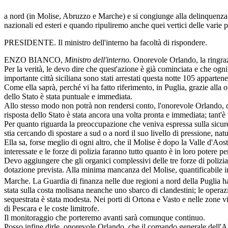
a nord (in Molise, Abruzzo e Marche) e si congiunge alla delinquenza 
nazionali ed esteri e quando ripuliremo anche quei vertici delle varie
PRESIDENTE. Il ministro dell'interno ha facoltà di rispondere.
ENZO BIANCO,
Ministro dell'interno.
Onorevole Orlando, la ringrazi
Per la verità, le devo dire che quest'azione è già cominciata e che ogni
importante città siciliana sono stati arrestati questa notte 105 apparten
Come ella saprà, perché vi ha fatto riferimento, in Puglia, grazie alla
dello Stato è stata puntuale e immediata.
Allo stesso modo non potrà non rendersi conto, l'onorevole Orlando, del 
risposta dello Stato è stata ancora una volta pronta e immediata; tant'
Per quanto riguarda la preoccupazione che veniva espressa sulla sicure
stia cercando di spostare a sud o a nord il suo livello di pressione, nat
Ella sa, forse meglio di ogni altro, che il Molise è dopo la Valle d'Aost
interessate e le forze di polizia faranno tutto quanto è in loro potere 
Devo aggiungere che gli organici complessivi delle tre forze di polizi
dotazione prevista. Alla minima mancanza del Molise, quantificabile in
Marche. La Guardia di finanza nelle due regioni a nord della Puglia ha d
stata sulla costa molisana neanche uno sbarco di clandestini; le operaz
sequestrata è stata modesta. Nei porti di Ortona e Vasto e nelle zone vi
di Pescara e le coste limitrofe.
Il monitoraggio che porteremo avanti sarà comunque continuo.
Posso infine dirle, onorevole Orlando, che il comando generale dell'Ar