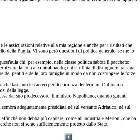
 assicurazioni relative alla mia regione e anche per i risultati che
lo della Puglia. Vi sono però questioni di politica generale, se me lo
 quest'aula chi, per esempio, nella classe politica sabota il pacchetto
nizzare la lotta al contrabbando; chi si rifiuta di distinguere tra sana
dei pentiti e delle loro famiglie in modo da non costringere le forze
ani che lasciano le carceri per decorrenza dei termini. Dobbiamo
osi della legge.
messe dal suo predecessore, il ministro Napolitano, quando garantì
non sembra adeguatamente presidiata né sul versante Adriatico, né sul
a affinché non debba più capitare, come all'industriale Merloni, che ha
perché non si sente sufficientemente protetto dallo Stato.