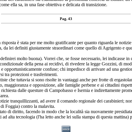
 come ella sa, in una fase obiettiva e delicata di transizione.
Pag. 43
a è stata per me molto gratificante per quanto riguarda le notizie e le
 da lei definiti giustamente straordinari come quello di Agrigento e quel
la definirei molto buona). Vorrei che, se fosse necessario, lei indicasse in
ondizionale della pena ai recidivi, di rivedere la legge Gozzini, di moder
opportunisticamente confuse; chi impedisce di arrivare ad una gestione 
i tra protezioni e trasferimenti.
ste che tuttavia si sono risolte in vantaggi anche per frotte di ergastol
, maggioranza e opposizione, alle famiglie perbene e ai cittadini rispett
iù richiesta dalle questure di Campobasso e Isernia e indirettamente pro
'area.
notizie tranquillizzanti, ad avere il comando regionale dei carabinieri; 
e di Foggia) contro la malavita.
tato di diritto, facendo in modo che la località sia nuovamente presidiat
i ad alta tecnologia (l'ha letto anche lei sulla stampa di questa mattina) 