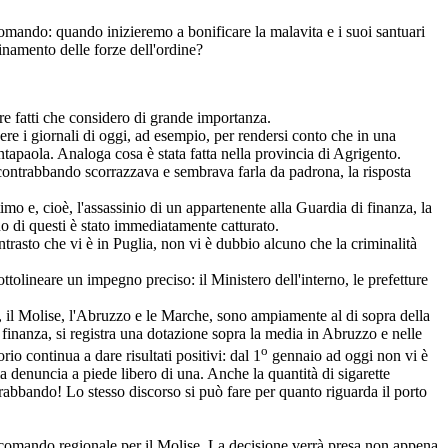
omando: quando inizieremo a bonificare la malavita e i suoi santuari
inamento delle forze dell'ordine?
re fatti che considero di grande importanza.
gere i giornali di oggi, ad esempio, per rendersi conto che in una
antapaola. Analoga cosa è stata fatta nella provincia di Agrigento.
l contrabbando scorrazzava e sembrava farla da padrona, la risposta
imo e, cioè, l'assassinio di un appartenente alla Guardia di finanza, la
no di questi è stato immediatamente catturato.
trasto che vi è in Puglia, non vi è dubbio alcuno che la criminalità
ottolineare un impegno preciso: il Ministero dell'interno, le prefetture
è, il Molise, l'Abruzzo e le Marche, sono ampiamente al di sopra della
finanza, si registra una dotazione sopra la media in Abruzzo e nelle
o
o continua a dare risultati positivi: dal 1
gennaio ad oggi non vi è
a denuncia a piede libero di una. Anche la quantità di sigarette
ntrabbando! Lo stesso discorso si può fare per quanto riguarda il porto
un comando regionale per il Molise. La decisione verrà presa non appena