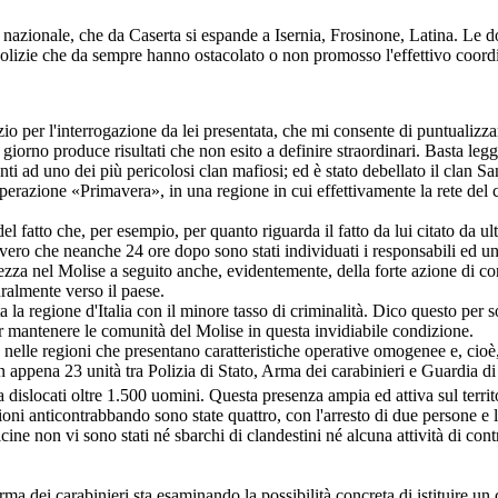
nazionale, che da Caserta si espande a Isernia, Frosinone, Latina. Le d
 polizie che da sempre hanno ostacolato o non promosso l'effettivo coord
o per l'interrogazione da lei presentata, che mi consente di puntualizza
 giorno produce risultati che non esito a definire straordinari. Basta leg
enti ad uno dei più pericolosi clan mafiosi; ed è stato debellato il clan S
 operazione «Primavera», in una regione in cui effettivamente la rete de
fatto che, per esempio, per quanto riguarda il fatto da lui citato da ult
è vero che neanche 24 ore dopo sono stati individuati i responsabili ed u
zza nel Molise a seguito anche, evidentemente, della forte azione di con
uralmente verso il paese.
a la regione d'Italia con il minore tasso di criminalità. Dico questo per s
per mantenere le comunità del Molise in questa invidiabile condizione.
a nelle regioni che presentano caratteristiche operative omogenee e, cio
 appena 23 unità tra Polizia di Stato, Arma dei carabinieri e Guardia di 
islocati oltre 1.500 uomini. Questa presenza ampia ed attiva sul territori
ioni anticontrabbando sono state quattro, con l'arresto di due persone e l
cine non vi sono stati né sbarchi di clandestini né alcuna attività di co
ma dei carabinieri sta esaminando la possibilità concreta di istituire 