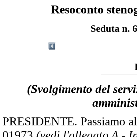
Resoconto stenog
Seduta n. 
(Svolgimento del serviz
amminist
PRESIDENTE. Passiamo all'i
01973
(vedi l'allegato A - 