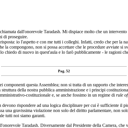
amata dall'onorevole Taradash. Mi dispiace molto che un intervento c
i di proseguire.
sposta: io l'aspetto e con me tutti i colleghi. Infatti, credo che per la n
he la compongono, non si possa accettare che le procedure avviate si s
, lo chiedo di nuovo in quest'aula e lo farò pubblicamente - le ragioni c
Pag. 52
ei componenti questa Assemblea; non si tratta di un rapporto che interes
La struttura della nostra pubblica amministrazione e i principi costituzi
o amministrativo-costituzionale e, se anche fossimo in un regime di
rule o
 non devono rispondere ad una logica disciplinare per cui è sufficiente il 
sa una gravissima violazione non solo del diritto parlamentare, non solo 
le tutti noi siamo garanti.
onorevole Taradash. Diversamente dal Presidente della Camera, che vien