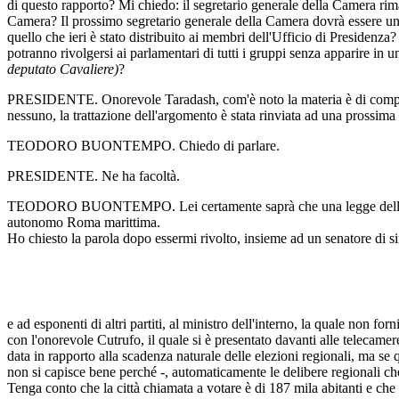
di questo rapporto? Mi chiedo: il segretario generale della Camera rima
Camera? Il prossimo segretario generale della Camera dovrà essere u
quello che ieri è stato distribuito ai membri dell'Ufficio di Presiden
potranno rivolgersi ai parlamentari di tutti i gruppi senza apparire in u
deputato Cavaliere)
?
PRESIDENTE. Onorevole Taradash, com'è noto la materia è di competenz
nessuno, la trattazione dell'argomento è stata rinviata ad una prossima 
TEODORO BUONTEMPO. Chiedo di parlare.
PRESIDENTE. Ne ha facoltà.
TEODORO BUONTEMPO. Lei certamente saprà che una legge della region
autonomo Roma marittima.
Ho chiesto la parola dopo essermi rivolto, insieme ad un senatore di si
e ad esponenti di altri partiti, al ministro dell'interno, la quale non f
con l'onorevole Cutrufo, il quale si è presentato davanti alle telecamer
data in rapporto alla scadenza naturale delle elezioni regionali, ma se 
non si capisce bene perché -, automaticamente le delibere regionali c
Tenga conto che la città chiamata a votare è di 187 mila abitanti e che so