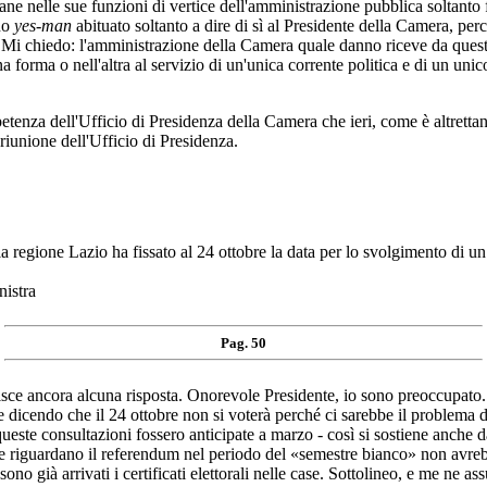
ne nelle sue funzioni di vertice dell'amministrazione pubblica soltanto 
no
yes-man
abituato soltanto a dire di sì al Presidente della Camera, per
za? Mi chiedo: l'amministrazione della Camera quale danno riceve da que
na forma o nell'altra al servizio di un'unica corrente politica e di un uni
a dell'Ufficio di Presidenza della Camera che ieri, come è altrettanto
riunione dell'Ufficio di Presidenza.
e Lazio ha fissato al 24 ottobre la data per lo svolgimento di un re
nistra
Pag. 50
ornisce ancora alcuna risposta. Onorevole Presidente, io sono preoccupato.
e dicendo che il 24 ottobre non si voterà perché ci sarebbe il problema d
queste consultazioni fossero anticipate a marzo - così si sostiene anche 
he riguardano il referendum nel periodo del «semestre bianco» non avreb
no già arrivati i certificati elettorali nelle case. Sottolineo, e me ne as