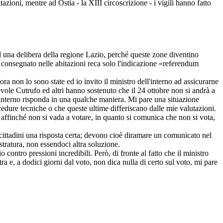
zioni, mentre ad Ostia - la XIII circoscrizione - i vigili hanno fatto
 ad una delibera della regione Lazio, perché queste zone diventino
le consegnato nelle abitazioni reca solo l'indicazione «referendum
ora non lo sono state ed io invito il ministro dell'interno ad assicurarne
revole Cutrufo ed altri hanno sostenuto che il 24 ottobre non si andrà a
ll'interno risponda in una qualche maniera. Mi pare una situazione
ocedure tecniche o che queste ultime differiscano dalle mie valutazioni.
 affinché non si vada a votare, in quanto si comunica che non si vota,
i cittadini una risposta certa; devono cioè diramare un comunicato nel
stratura, non essendoci altra soluzione.
 contro pressioni incredibili. Però, di fronte al fatto che il ministro
ra e, a dodici giorni dal voto, non dica nulla di certo sul voto, mi pare