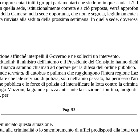
o rappresentati tutti i gruppi parlamentari che siedono in quest'aula. L'U
in quella sede, istituzionalmente corretta e a ciò preposta, verrà approfon
della Camera; nella sede opportuna, che non è segreta, legittimamente si
tata rinviata alla seduta della prossima settimana. In quella sede, doveros
ffinché interpelli il Governo e ne solleciti un intervento.
cittadini; il ministro dell'interno e il Presidente del Consiglio hanno dich
di finanza saranno chiamati ad operare per la difesa dell'ordine pubblico.
rande
terminal
di autobus e pullman che raggiungono l'intera regione Lazio
dare che tale servizio di polizia, solo nell'anno passato, ha permesso l'arr
ne pubblica e le forze di polizia ad intensificare la lotta contro la crimina
rgo Mazzoni, la grande piazza antistante la stazione Tiburtina, luogo di
, per
Pag. 53
enunciato questa situazione.
otta alla criminalità o lo smembramento di uffici predisposti alla lotta c