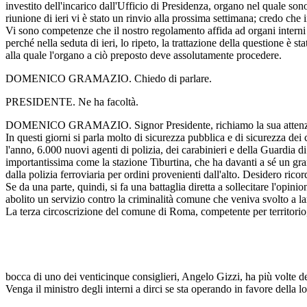
investito dell'incarico dall'Ufficio di Presidenza, organo nel quale son
riunione di ieri vi è stato un rinvio alla prossima settimana; credo che 
Vi sono competenze che il nostro regolamento affida ad organi interni 
perché nella seduta di ieri, lo ripeto, la trattazione della questione è s
alla quale l'organo a ciò preposto deve assolutamente procedere.
DOMENICO GRAMAZIO. Chiedo di parlare.
PRESIDENTE. Ne ha facoltà.
DOMENICO GRAMAZIO. Signor Presidente, richiamo la sua attenzione a
In questi giorni si parla molto di sicurezza pubblica e di sicurezza dei 
l'anno, 6.000 nuovi agenti di polizia, dei carabinieri e della Guardia 
importantissima come la stazione Tiburtina, che ha davanti a sé un g
dalla polizia ferroviaria per ordini provenienti dall'alto. Desidero ricor
Se da una parte, quindi, si fa una battaglia diretta a sollecitare l'opinio
abolito un servizio contro la criminalità comune che veniva svolto a la
La terza circoscrizione del comune di Roma, competente per territorio
bocca di uno dei venticinque consiglieri, Angelo Gizzi, ha più volte d
Venga il ministro degli interni a dirci se sta operando in favore della l