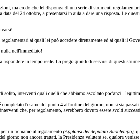
, ma credo che lei disponga di una serie di strumenti regolamentari -
 data del 24 ottobre, a presentarsi in aula a dare una risposta. Le questi
varsi!
golamentari ai quali lei può accedere direttamente ed ai quali il Gover
ulla nell'immediato!
spondere in tempo reale. La prego quindi di servirsi di questi strumen
lito, interventi quali quelli che abbiamo ascoltato poc'anzi - legittim
é completato l'esame del punto 4 all'ordine del giorno, non si sia passati
 interventi che, per regolamento, avrebbero dovuto essere svolti succes
 per un richiamo al regolamento
(Applausi del deputato Buontempo)
, q
del giorno non ancora trattati, la Presidenza valuterà se, qualora veniss