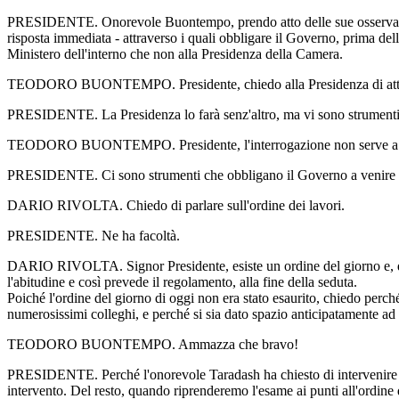
PRESIDENTE. Onorevole Buontempo, prendo atto delle sue osservazioni
risposta immediata - attraverso i quali obbligare il Governo, prima della
Ministero dell'interno che non alla Presidenza della Camera.
TEODORO BUONTEMPO. Presidente, chiedo alla Presidenza di atti
PRESIDENTE. La Presidenza lo farà senz'altro, ma vi sono strumenti re
TEODORO BUONTEMPO. Presidente, l'interrogazione non serve a n
PRESIDENTE. Ci sono strumenti che obbligano il Governo a venire a ri
DARIO RIVOLTA. Chiedo di parlare sull'ordine dei lavori.
PRESIDENTE. Ne ha facoltà.
DARIO RIVOLTA. Signor Presidente, esiste un ordine del giorno e, di so
l'abitudine e così prevede il regolamento, alla fine della seduta.
Poiché l'ordine del giorno di oggi non era stato esaurito, chiedo perch
numerosissimi colleghi, e perché si sia dato spazio anticipatamente ad
TEODORO BUONTEMPO. Ammazza che bravo!
PRESIDENTE. Perché l'onorevole Taradash ha chiesto di intervenire
intervento. Del resto, quando riprenderemo l'esame ai punti all'ordine 