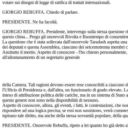
votare sui disegni di legge di ratifica di trattati internazionali.
GIORGIO REBUFFA. Chiedo di parlare.
PRESIDENTE. Ne ha facoltà.
GIORGIO REBUFFA. Presidente, intervengo sulla stessa quesione richi
questo clima... Prego gli onorevoli Rivolta e Buontempo di consentirm
La questione che è stata sollevata dall'onorevole Taradash aspetta una ri
dei deputati e questa Assemblea, ciascuno dei seicentotrenta membri c
Anzitutto il merito. Aspetto di conoscere - l'ho chiesto personalmente
all'allontanamento di un segretario generale
della Camera. Tali ragioni devono essere rese conoscibili a ciascuno d
l'Ufficio di Presidenza e, dall'altra, un funzionario di grado elevato. 
inteso di attribuzione politica delle cariche, ma in un sistema di Stat
questo genere non sono nella disponibilità di nessuno.
Aspetto di conoscere, allora, gli eventi, i fatti, le contestazioni, che
rispondere ad una logica precisa; se essi non sussistono, verrà commes
ispirano tale diritto, ma anche della stessa sovranità popolare, della qua
PRESIDENTE. Onorevole Rebuffa, ripeto a lei quanto ho già detto all'