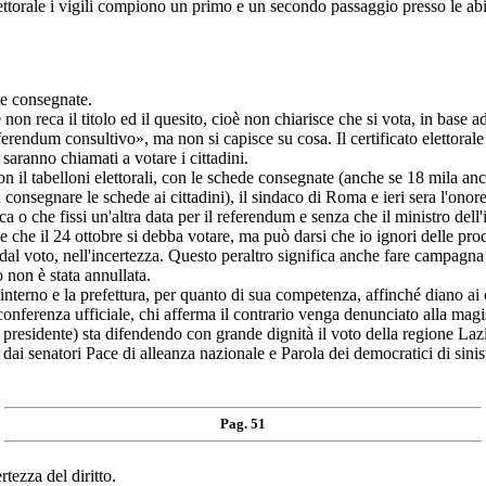
ettorale i vigili compiono un primo e un secondo passaggio presso le abita
 consegnate.
non reca il titolo ed il quesito, cioè non chiarisce che si vota, in base
eferendum consultivo», ma non si capisce su cosa. Il certificato elettora
saranno chiamati a votare i cittadini.
 con il tabelloni elettorali, con le schede consegnate (anche se 18 mila anc
n consegnare le schede ai cittadini), il sindaco di Roma e ieri sera l'ono
sca o che fissi un'altra data per il referendum e senza che il ministro de
e e che il 24 ottobre si debba votare, ma può darsi che io ignori delle pr
dal voto, nell'incertezza. Questo peraltro significa anche fare campagna
 non è stata annullata.
l'interno e la prefettura, per quanto di sua competenza, affinché diano a
conferenza ufficiale, chi afferma il contrario venga denunciato alla magi
l presidente) sta difendendo con grande dignità il voto della regione Lazio
 dai senatori Pace di alleanza nazionale e Parola dei democratici di sinist
Pag. 51
tezza del diritto.