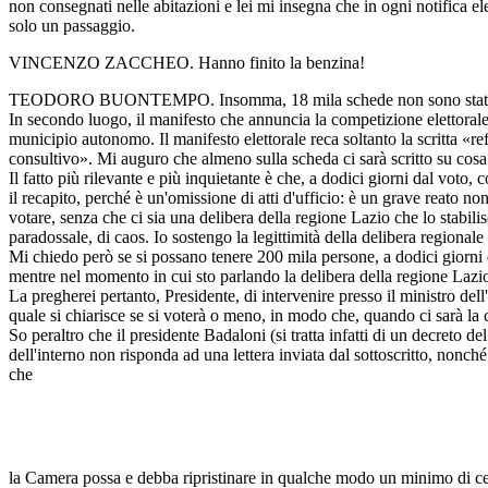
non consegnati nelle abitazioni e lei mi insegna che in ogni notifica el
solo un passaggio.
VINCENZO ZACCHEO. Hanno finito la benzina!
TEODORO BUONTEMPO. Insomma, 18 mila schede non sono state
In secondo luogo, il manifesto che annuncia la competizione elettorale 
municipio autonomo. Il manifesto elettorale reca soltanto la scritta «r
consultivo». Mi auguro che almeno sulla scheda ci sarà scritto su cosa 
Il fatto più rilevante e più inquietante è che, a dodici giorni dal voto,
il recapito, perché è un'omissione di atti d'ufficio: è un grave reato no
votare, senza che ci sia una delibera della regione Lazio che lo stabili
paradossale, di caos. Io sostengo la legittimità della delibera regional
Mi chiedo però se si possano tenere 200 mila persone, a dodici giorni 
mentre nel momento in cui sto parlando la delibera della regione Lazio
La pregherei pertanto, Presidente, di intervenire presso il ministro del
quale si chiarisce se si voterà o meno, in modo che, quando ci sarà la 
So peraltro che il presidente Badaloni (si tratta infatti di un decreto de
dell'interno non risponda ad una lettera inviata dal sottoscritto, nonché
che
la Camera possa e debba ripristinare in qualche modo un minimo di cer