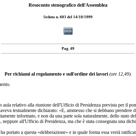
Resoconto stenografico dell'Assemblea
Seduta n. 603 del 14/10/1999
Pag. 49
Per richiami al regolamento e sull'ordine dei lavori
(ore 12,49).
ento.
relativo alla riunione dell'Ufficio di Presidenza prevista per il pomer
e aveva testualmente dichiarato: «E, ammesso che si debbano prendere d
amente informato, e non da una parte sola naturalmente, dello stato delle
 neppure all'Ufficio di Presidenza, ma che è stata consegnata una dichiar
a portato a questa «deliberazione» e in quale forma essa verrà ratificata