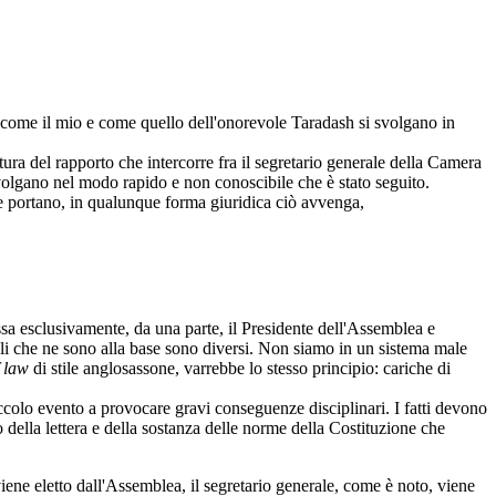
ome il mio e come quello dell'onorevole Taradash si svolgano in
atura del rapporto che intercorre fra il segretario generale della Camera
volgano nel modo rapido e non conoscibile che è stato seguito.
he portano, in qualunque forma giuridica ciò avvenga,
sa esclusivamente, da una parte, il Presidente dell'Assemblea e
onali che ne sono alla base sono diversi. Non siamo in un sistema male
f law
di stile anglosassone, varrebbe lo stesso principio: cariche di
piccolo evento a provocare gravi conseguenze disciplinari. I fatti devono
della lettera e della sostanza delle norme della Costituzione che
e eletto dall'Assemblea, il segretario generale, come è noto, viene