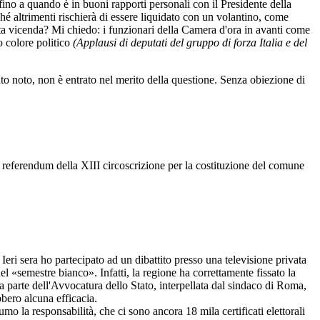
fino a quando è in buoni rapporti personali con il Presidente della
ché altrimenti rischierà di essere liquidato con un volantino, come
sta vicenda? Mi chiedo: i funzionari della Camera d'ora in avanti come
co colore politico
(Applausi di deputati del gruppo di forza Italia e del
 noto, non è entrato nel merito della questione. Senza obiezione di
ferendum della XIII circoscrizione per la costituzione del comune
 Ieri sera ho partecipato ad un dibattito presso una televisione privata
el «semestre bianco». Infatti, la regione ha correttamente fissato la
da parte dell'Avvocatura dello Stato, interpellata dal sindaco di Roma,
bero alcuna efficacia.
sumo la responsabilità, che ci sono ancora 18 mila certificati elettorali