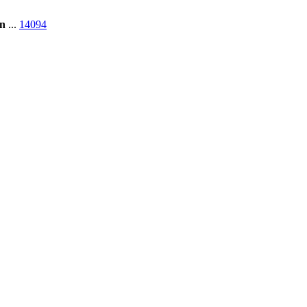
en
...
14094