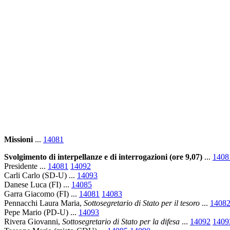
Missioni
...
14081
Svolgimento di interpellanze e di interrogazioni (ore 9,07)
...
1408
Presidente ...
14081
14092
Carli Carlo (SD-U) ...
14093
Danese Luca (FI) ...
14085
Garra Giacomo (FI) ...
14081
14083
Pennacchi Laura Maria,
Sottosegretario di Stato per il tesoro
...
1408
Pepe Mario (PD-U) ...
14093
Rivera Giovanni,
Sottosegretario di Stato per la difesa
...
14092
1409