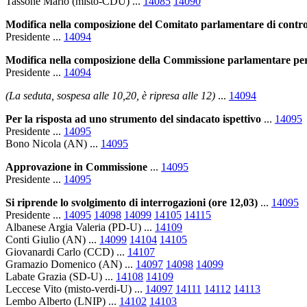
Tassone Mario (misto-CDU) ...
14085
14090
Modifica nella composizione del Comitato parlamentare di control
Presidente ...
14094
Modifica nella composizione della Commissione parlamentare per 
Presidente ...
14094
(La seduta, sospesa alle 10,20, è ripresa alle 12)
...
14094
Per la risposta ad uno strumento del sindacato ispettivo
...
14095
Presidente ...
14095
Bono Nicola (AN) ...
14095
Approvazione in Commissione
...
14095
Presidente ...
14095
Si riprende lo svolgimento di interrogazioni (ore 12,03)
...
14095
Presidente ...
14095
14098
14099
14105
14115
Albanese Argia Valeria (PD-U) ...
14109
Conti Giulio (AN) ...
14099
14104
14105
Giovanardi Carlo (CCD) ...
14107
Gramazio Domenico (AN) ...
14097
14098
14099
Labate Grazia (SD-U) ...
14108
14109
Leccese Vito (misto-verdi-U) ...
14097
14111
14112
14113
Lembo Alberto (LNIP) ...
14102
14103