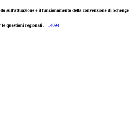
lo sull'attuazione e il funzionamento della convenzione di Scheng
le questioni regionali
...
14094