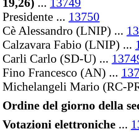
19,26)
...
13749
Presidente ...
13750
Cè Alessandro (LNIP) ...
13
Calzavara Fabio (LNIP) ...
Carli Carlo (SD-U) ...
1374
Fino Francesco (AN) ...
13
Michelangeli Mario (RC-PR
Ordine del giorno della s
Votazioni elettroniche
...
1