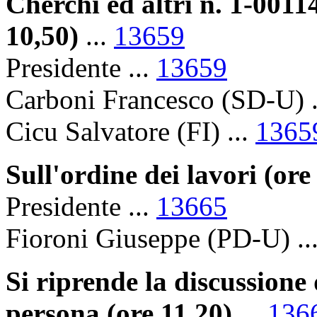
Cherchi ed altri n. 1-00114
10,50)
...
13659
Presidente ...
13659
Carboni Francesco (SD-U) .
Cicu Salvatore (FI) ...
1365
Sull'ordine dei lavori (ore
Presidente ...
13665
Fioroni Giuseppe (PD-U) ..
Si riprende la discussione 
persona (ore 11,20)
...
136