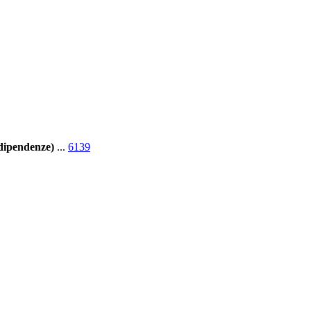
codipendenze)
...
6139