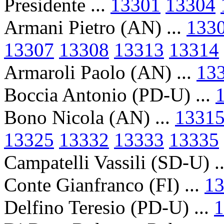
Presidente ...
13301
13304
Armani Pietro (AN) ...
133
13307
13308
13313
13314
Armaroli Paolo (AN) ...
13
Boccia Antonio (PD-U) ...
Bono Nicola (AN) ...
1331
13325
13332
13333
13335
Campatelli Vassili (SD-U) .
Conte Gianfranco (FI) ...
1
Delfino Teresio (PD-U) ...
1