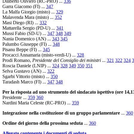
Diliberto Oliviero (RC-PRO) ...
336
Garra Giacomo (FI) ...
347
La Malfa Giorgio (misto) ...
329
Malavenda Mara (misto) ...
352
Masi Diego (RI) ...
332
Mattarella Sergio (PD-U) ...
341
Mussi Fabio (SD-U) ...
347
348
349
Nania Domenico (AN) ...
343
345
Palumbo Giuseppe (FI) ...
348
Pisanu Beppe (FI) ...
345
Procacci Annamaria (misto-verdi-U) ...
328
Prodi Romano,
Presidente del Consiglio dei ministri
...
321
322
324
Roscia Daniele (LNIP) ...
324
328
349
350
351
Selva Gustavo (AN) ...
322
Sgarbi Vittorio (misto) ...
350
Taradash Marco (FI) ...
347
348
Per la risposta ad uno strumento del sindacato ispettivo (ore 14,1
Presidente ...
359
360
Nardini Maria Celeste (RC-PRO) ...
359
Integrazione nella costituzione di un gruppo parlamentare
...
360
Ordine del giorno della prossima seduta
...
360
Allegato contenente i documenti di seduta