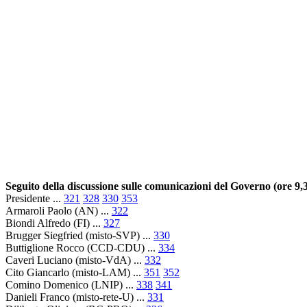
Seguito della discussione sulle comunicazioni del Governo (ore 9,
Presidente ...
321
328
330
353
Armaroli Paolo (AN) ...
322
Biondi Alfredo (FI) ...
327
Brugger Siegfried (misto-SVP) ...
330
Buttiglione Rocco (CCD-CDU) ...
334
Caveri Luciano (misto-VdA) ...
332
Cito Giancarlo (misto-LAM) ...
351
352
Comino Domenico (LNIP) ...
338
341
Danieli Franco (misto-rete-U) ...
331